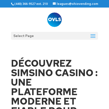
(440) 366-9527 ext. 210
leagues@ohiovending.com
Select Page
DÉCOUVREZ
SIMSINO CASINO :
UNE
PLATEFORME
MODERNE ET