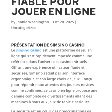
FIABLE POUR
JOUER EN LIGNE
by
Joanie Washington
|
Oct 28, 2025
|
Uncategorized
PRÉSENTATION DE SIMSINO CASINO
Le
simsino casino
est une plateforme de jeu en
ligne qui s’est rapidement imposée comme une
référence dans l’univers des casinos virtuels.
Offrant une expérience utilisateur fluide et
sécurisée, Simsino séduit par son interface
ergonomique et son large choix de jeux. Conçu
pour répondre aux attentes des joueurs novices
comme confirmés, ce casino en ligne propose une
gamme complète de divertissements allant des
machines à sous aux jeux de table classiques.
La sécurité est au cœur des préoccupations de