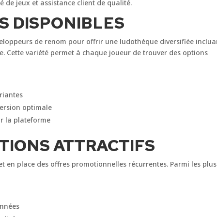
 de jeux et assistance client de qualité.
LS DISPONIBLES
veloppeurs de renom pour offrir une ludothèque diversifiée inclua
ve. Cette variété permet à chaque joueur de trouver des options
riantes
mersion optimale
r la plateforme
TIONS ATTRACTIFS
et en place des offres promotionnelles récurrentes. Parmi les plus
onnées