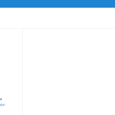
sa
ate-