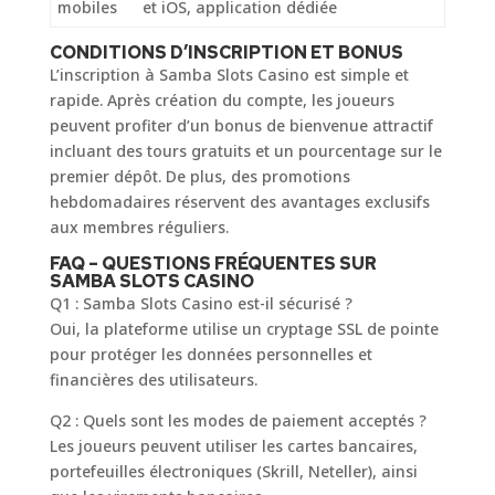
mobiles
et iOS, application dédiée
CONDITIONS D’INSCRIPTION ET BONUS
L’inscription à Samba Slots Casino est simple et
rapide. Après création du compte, les joueurs
peuvent profiter d’un bonus de bienvenue attractif
incluant des tours gratuits et un pourcentage sur le
premier dépôt. De plus, des promotions
hebdomadaires réservent des avantages exclusifs
aux membres réguliers.
FAQ – QUESTIONS FRÉQUENTES SUR
SAMBA SLOTS CASINO
Q1 : Samba Slots Casino est-il sécurisé ?
Oui, la plateforme utilise un cryptage SSL de pointe
pour protéger les données personnelles et
financières des utilisateurs.
Q2 : Quels sont les modes de paiement acceptés ?
Les joueurs peuvent utiliser les cartes bancaires,
portefeuilles électroniques (Skrill, Neteller), ainsi