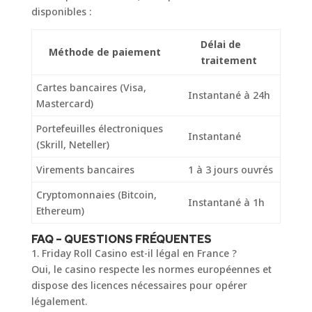
disponibles :
Délai de
Méthode de paiement
traitement
Cartes bancaires (Visa,
Instantané à 24h
Mastercard)
Portefeuilles électroniques
Instantané
(Skrill, Neteller)
Virements bancaires
1 à 3 jours ouvrés
Cryptomonnaies (Bitcoin,
Instantané à 1h
Ethereum)
FAQ – QUESTIONS FRÉQUENTES
1. Friday Roll Casino est-il légal en France ?
Oui, le casino respecte les normes européennes et
dispose des licences nécessaires pour opérer
légalement.